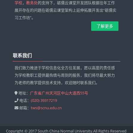
学校
，
教务处
的支持下，砺儒云课堂开发团队根据往年工作
展开存在的问题在砺儒云课堂架构上延伸拓展开发出“砺儒实
习工作坊”。
了解更多
跳
过
联系我们
联
系
我们致力推进于学校信息化全方位发展，愿以高度的责任感
我
为学校教职工提供最热情与周到的服务，我们将尽最大努力
们
为老师的教学提供技术支持，欢迎随时联系我们。
地址：
广东省广州天河区中山大道西55号
电话：
(020) 39317219
邮箱：
tws@scnu.edu.cn
Copyright © 2017 South China Normal University.All Rights Reserved