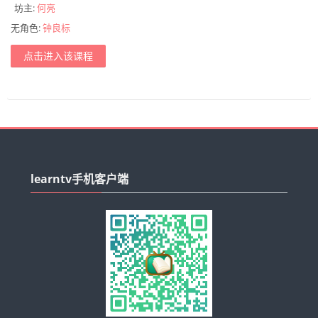
坊主:
何亮
无角色:
钟良标
点击进入该课程
跳
过
learntv手机客户端
learntv
手
机
客
户
端