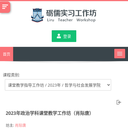
跳
到
主
要
内
登录
容
首页
课程类别:
课堂教学指导工作坊
班级管理指导工作坊
2023年政治学科课堂教学工作坊（肖际唐）
综合指导工作坊
坊主:
肖际唐
教务通知