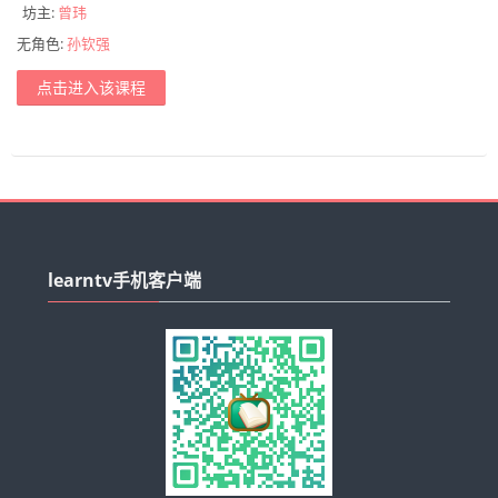
坊主:
曾玮
无角色:
孙钦强
点击进入该课程
跳
过
learntv手机客户端
learntv
手
机
客
户
端