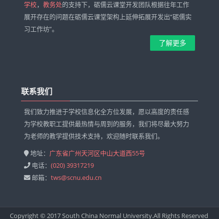
学校
，
教务处
的支持下，砺儒云课堂开发团队根据往年工作
展开存在的问题在砺儒云课堂架构上延伸拓展开发出“砺儒实
习工作坊”。
了解更多
跳
过
联系我们
联
系
我们致力推进于学校信息化全方位发展，愿以高度的责任感
我
为学校教职工提供最热情与周到的服务，我们将尽最大努力
们
为老师的教学提供技术支持，欢迎随时联系我们。
地址：
广东省广州天河区中山大道西55号
电话：
(020) 39317219
邮箱：
tws@scnu.edu.cn
Copyright © 2017 South China Normal University.All Rights Reserved