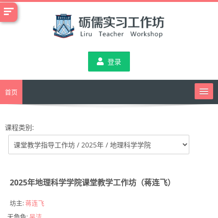
跳
到
主
要
内
登录
容
首页
课程类别:
课堂教学指导工作坊
班级管理指导工作坊
2025年地理科学学院课堂教学工作坊（蒋连飞）
综合指导工作坊
坊主:
蒋连飞
无角色:
吴洁
教务通知