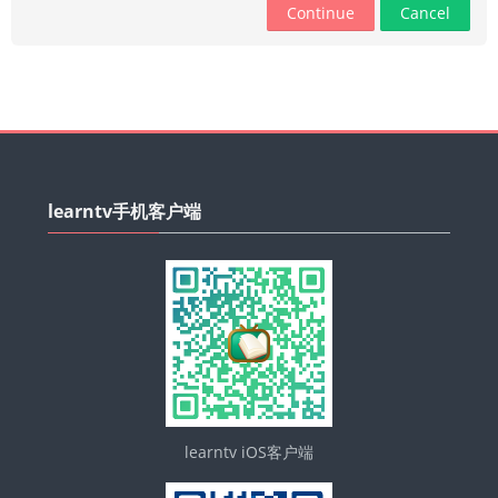
Continue
Cancel
平台操作指南
English ‎(en)‎
Search
Skip
courses
Sub
learntv
learntv手机客户端
手
机
客
户
端
learntv iOS客户端