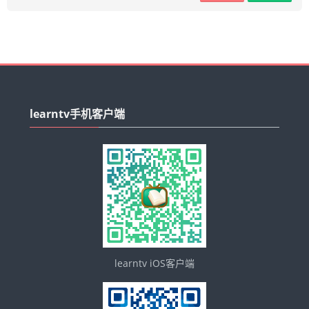
平台操作指南
简体中文 ‎(zh_cn)‎
跳
搜
过
索
learntv手机客户端
提
课
learntv
交
程
手
机
客
户
端
learntv iOS客户端