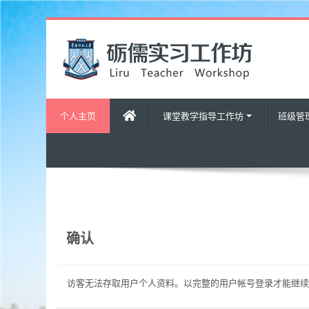
跳
到
主
要
内
容
个人主页
课堂教学指导工作坊
班级管
确认
访客无法存取用户个人资料。以完整的用户帐号登录才能继