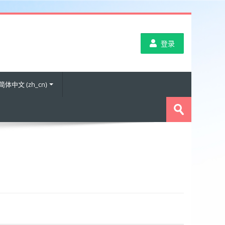
登录
简体中文 ‎(zh_cn)‎
搜
索
提
课
交
程