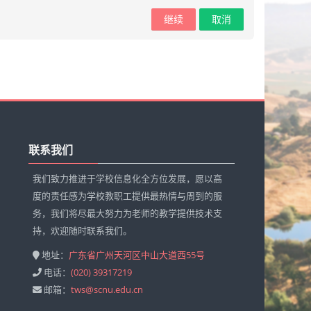
继续
取消
跳
过
联系我们
联
系
我们致力推进于学校信息化全方位发展，愿以高
我
度的责任感为学校教职工提供最热情与周到的服
们
务，我们将尽最大努力为老师的教学提供技术支
持，欢迎随时联系我们。
地址：
广东省广州天河区中山大道西55号
电话：
(020) 39317219
邮箱：
tws@scnu.edu.cn